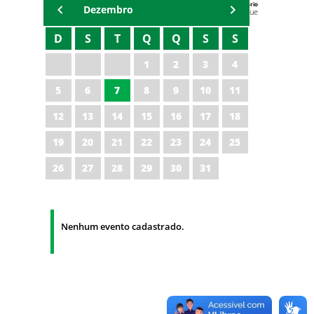
Agenda do Secretário
Dezembro
Zezinho Albuquerque
D
S
T
Q
Q
S
S
1
2
3
4
5
6
7
8
9
10
11
12
13
14
15
16
17
18
19
20
21
22
23
24
25
26
27
28
29
30
31
Nenhum evento cadastrado.