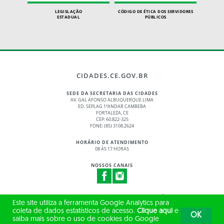
LEGISLAÇÃO
CÓDIGO DE ÉTICA DOS SERVIDORES
ESTADUAL
PÚBLICOS
CIDADES.CE.GOV.BR
SEDE DA SECRETARIA DAS CIDADES
AV. GAL AFONSO ALBUQUERQUE LIMA
ED. SEPLAG 1ºANDAR CAMBEBA
FORTALEZA, CE
CEP: 60.822-325
FONE: (85) 3108.2624
HORÁRIO DE ATENDIMENTO
08 ÀS 17 HORAS
NOSSOS CANAIS
© 2017 - 2026 – GOVERNO DO ESTADO DO CEARÁ
Este site utiliza a ferramenta Google Analytics para
TODOS OS DIREITOS RESERVADOS
coleta de dados estatísticos de acesso.
Clique aqui
e
OK
saiba mais sobre o uso de cookies do Google