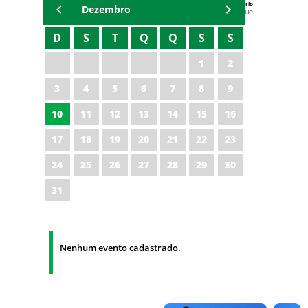
Agenda do Secretário
Dezembro
Zezinho Albuquerque
D
S
T
Q
Q
S
S
1
2
3
4
5
6
7
8
9
10
11
12
13
14
15
16
17
18
19
20
21
22
23
24
25
26
27
28
29
30
31
Nenhum evento cadastrado.