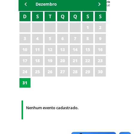
Agenda do Secretário
Dezembro
Zezinho Albuquerque
D
S
T
Q
Q
S
S
1
2
3
4
5
6
7
8
9
10
11
12
13
14
15
16
17
18
19
20
21
22
23
24
25
26
27
28
29
30
31
Nenhum evento cadastrado.