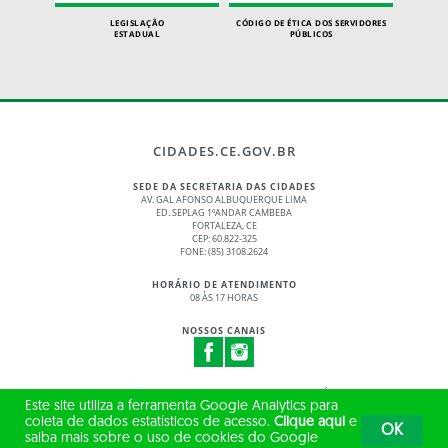
LEGISLAÇÃO
CÓDIGO DE ÉTICA DOS SERVIDORES
ESTADUAL
PÚBLICOS
CIDADES.CE.GOV.BR
SEDE DA SECRETARIA DAS CIDADES
AV. GAL AFONSO ALBUQUERQUE LIMA
ED. SEPLAG 1ºANDAR CAMBEBA
FORTALEZA, CE
CEP: 60.822-325
FONE: (85) 3108.2624
HORÁRIO DE ATENDIMENTO
08 ÀS 17 HORAS
NOSSOS CANAIS
© 2017 - 2026 – GOVERNO DO ESTADO DO CEARÁ
Este site utiliza a ferramenta Google Analytics para
TODOS OS DIREITOS RESERVADOS
coleta de dados estatísticos de acesso.
Clique aqui
e
OK
saiba mais sobre o uso de cookies do Google