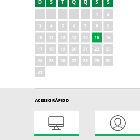
D
S
T
Q
Q
S
S
2021
1
2
2022
3
4
5
6
7
8
9
2023
10
11
12
13
14
15
16
2024
17
18
19
20
21
22
23
2025
24
25
26
27
28
29
30
2026
31
ACESSO RÁPIDO