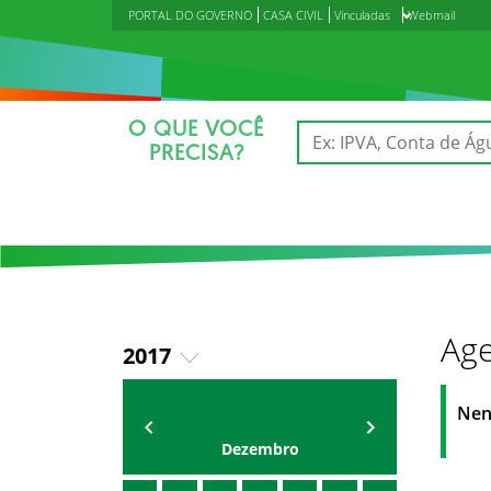
PORTAL DO GOVERNO
CASA CIVIL
Vinculadas
Webmail
O QUE VOCÊ
PRECISA?
Age
2017
2018
Agenda do Secretário
Zezinho Albuquerque
Nen
2019
Dezembro
2020