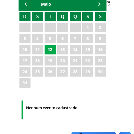
Agenda do Secretário
Maio
Zezinho Albuquerque
D
S
T
Q
Q
S
S
1
2
3
4
5
6
7
8
9
10
11
12
13
14
15
16
17
18
19
20
21
22
23
24
25
26
27
28
29
30
31
Nenhum evento cadastrado.