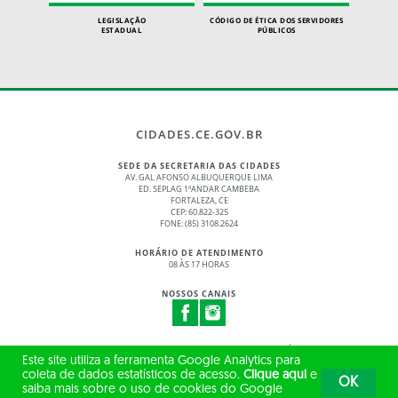
LEGISLAÇÃO
CÓDIGO DE ÉTICA DOS SERVIDORES
ESTADUAL
PÚBLICOS
CIDADES.CE.GOV.BR
SEDE DA SECRETARIA DAS CIDADES
AV. GAL AFONSO ALBUQUERQUE LIMA
ED. SEPLAG 1ºANDAR CAMBEBA
FORTALEZA, CE
CEP: 60.822-325
FONE: (85) 3108.2624
HORÁRIO DE ATENDIMENTO
08 ÀS 17 HORAS
NOSSOS CANAIS
© 2017 - 2026 – GOVERNO DO ESTADO DO CEARÁ
Este site utiliza a ferramenta Google Analytics para
TODOS OS DIREITOS RESERVADOS
coleta de dados estatísticos de acesso.
Clique aqui
e
OK
saiba mais sobre o uso de cookies do Google