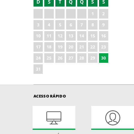
D
S
T
Q
Q
S
S
2021
1
2
2022
3
4
5
6
7
8
9
2023
10
11
12
13
14
15
16
2024
17
18
19
20
21
22
23
2025
24
25
26
27
28
29
30
31
ACESSO RÁPIDO