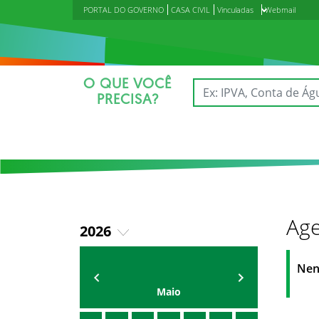
PORTAL DO GOVERNO
CASA CIVIL
Vinculadas
Webmail
O QUE VOCÊ
PRECISA?
Age
2026
2018
Agenda do Secretário
Zezinho Albuquerque
Nen
2019
Maio
2020