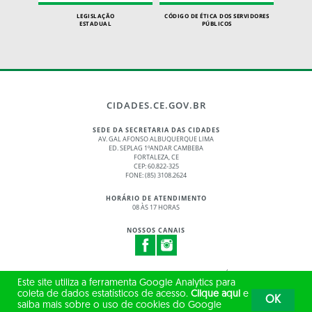
LEGISLAÇÃO
CÓDIGO DE ÉTICA DOS SERVIDORES
ESTADUAL
PÚBLICOS
CIDADES.CE.GOV.BR
SEDE DA SECRETARIA DAS CIDADES
AV. GAL AFONSO ALBUQUERQUE LIMA
ED. SEPLAG 1ºANDAR CAMBEBA
FORTALEZA, CE
CEP: 60.822-325
FONE: (85) 3108.2624
HORÁRIO DE ATENDIMENTO
08 ÀS 17 HORAS
NOSSOS CANAIS
© 2017 - 2026 – GOVERNO DO ESTADO DO CEARÁ
Este site utiliza a ferramenta Google Analytics para
TODOS OS DIREITOS RESERVADOS
coleta de dados estatísticos de acesso.
Clique aqui
e
OK
saiba mais sobre o uso de cookies do Google