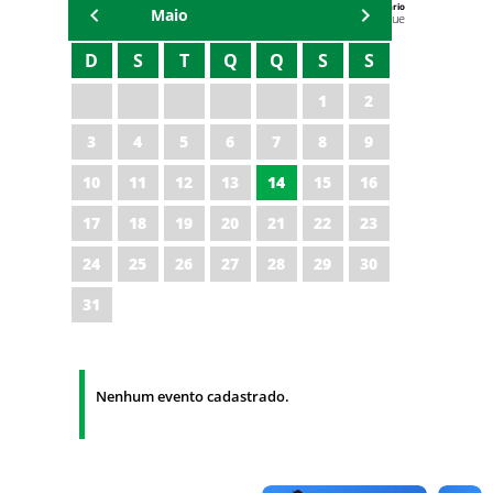
Agenda do Secretário
Maio
Zezinho Albuquerque
D
S
T
Q
Q
S
S
1
2
3
4
5
6
7
8
9
10
11
12
13
14
15
16
17
18
19
20
21
22
23
24
25
26
27
28
29
30
31
Nenhum evento cadastrado.