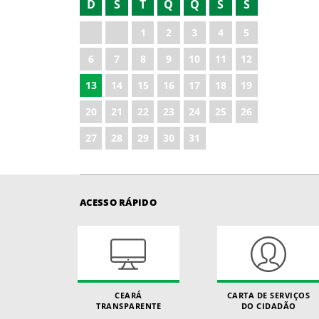
D
S
T
Q
Q
S
S
2022
1
2
3
4
5
2023
6
7
8
9
10
11
12
2024
13
14
15
16
17
18
19
2025
20
21
22
23
24
25
26
2026
27
28
29
30
31
ACESSO RÁPIDO
CEARÁ
CARTA DE SERVIÇOS
TRANSPARENTE
DO CIDADÃO