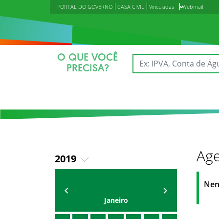
PORTAL DO GOVERNO
CASA CIVIL
Vinculadas
Webmail
O QUE VOCÊ
PRECISA?
Age
2019
2018
Agenda do Secretário
Zezinho Albuquerque
Nen
2020
Janeiro
2021