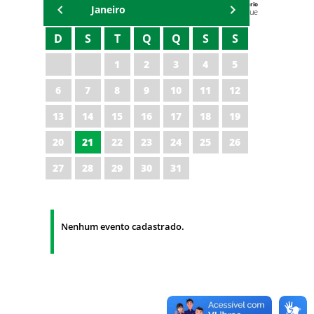
Agenda do Secretário
Janeiro
Zezinho Albuquerque
D
S
T
Q
Q
S
S
1
2
3
4
5
6
7
8
9
10
11
12
13
14
15
16
17
18
19
20
21
22
23
24
25
26
27
28
29
30
31
Nenhum evento cadastrado.