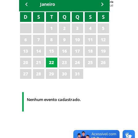
Agenda do Secretário
Janeiro
Zezinho Albuquerque
D
S
T
Q
Q
S
S
1
2
3
4
5
6
7
8
9
10
11
12
13
14
15
16
17
18
19
20
21
22
23
24
25
26
27
28
29
30
31
Nenhum evento cadastrado.