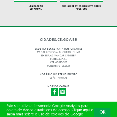
LEGISLAÇÃO
CÓDIGO DE ÉTICA DOS SERVIDORES
ESTADUAL
PÚBLICOS
CIDADES.CE.GOV.BR
SEDE DA SECRETARIA DAS CIDADES
AV. GAL AFONSO ALBUQUERQUE LIMA
ED. SEPLAG 1ºANDAR CAMBEBA
FORTALEZA, CE
CEP: 60.822-325
FONE: (85) 3108.2624
HORÁRIO DE ATENDIMENTO
08 ÀS 17 HORAS
NOSSOS CANAIS
© 2017 - 2026 – GOVERNO DO ESTADO DO CEARÁ
Este site utiliza a ferramenta Google Analytics para
TODOS OS DIREITOS RESERVADOS
coleta de dados estatísticos de acesso.
Clique aqui
e
OK
saiba mais sobre o uso de cookies do Google