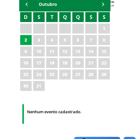
Agenda do Secretário
Outubro
Zezinho Albuquerque
D
S
T
Q
Q
S
S
1
2
3
4
5
6
7
8
9
10
11
12
13
14
15
16
17
18
19
20
21
22
23
24
25
26
27
28
29
30
31
Nenhum evento cadastrado.