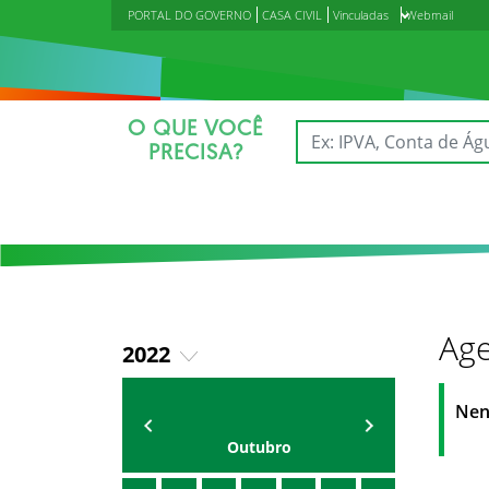
PORTAL DO GOVERNO
CASA CIVIL
Vinculadas
Webmail
O QUE VOCÊ
PRECISA?
Age
2022
2018
Agenda do Secretário
Zezinho Albuquerque
Nen
2019
Outubro
2020