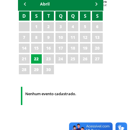
Agenda do Secretário
Abril
Zezinho Albuquerque
D
S
T
Q
Q
S
S
1
2
3
4
5
6
7
8
9
10
11
12
13
14
15
16
17
18
19
20
21
22
23
24
25
26
27
28
29
30
Nenhum evento cadastrado.