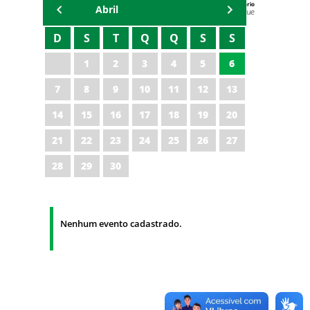
Agenda do Secretário
Abril
Zezinho Albuquerque
D
S
T
Q
Q
S
S
1
2
3
4
5
6
7
8
9
10
11
12
13
14
15
16
17
18
19
20
21
22
23
24
25
26
27
28
29
30
Nenhum evento cadastrado.