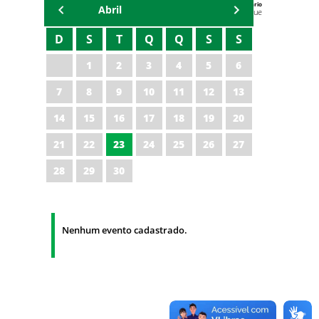
Agenda do Secretário
Abril
Zezinho Albuquerque
D
S
T
Q
Q
S
S
1
2
3
4
5
6
7
8
9
10
11
12
13
14
15
16
17
18
19
20
21
22
23
24
25
26
27
28
29
30
Nenhum evento cadastrado.