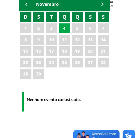
Agenda do Secretário
Novembro
Zezinho Albuquerque
D
S
T
Q
Q
S
S
1
2
3
4
5
6
7
8
9
10
11
12
13
14
15
16
17
18
19
20
21
22
23
24
25
26
27
28
29
30
Nenhum evento cadastrado.